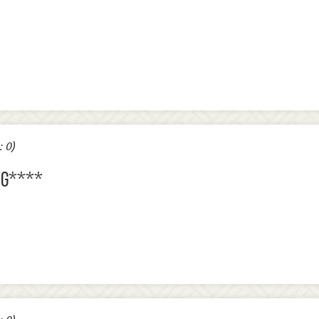
 0)
NG****