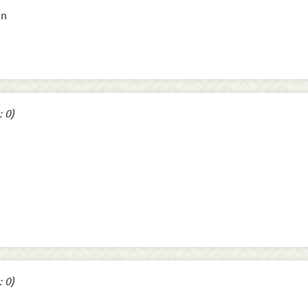
en
 0)
 0)