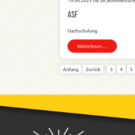
19.04.2023 08:36
(Kommentare:
ASF
Nachschulung
Weiterlesen …
Anfang
Zurück
3
4
5