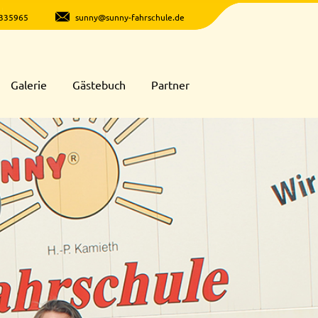
335965
sunny@sunny-fahrschule.de
Galerie
Gästebuch
Partner