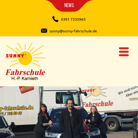
News
0391 7335965
sunny@sunny-fahrschule.de